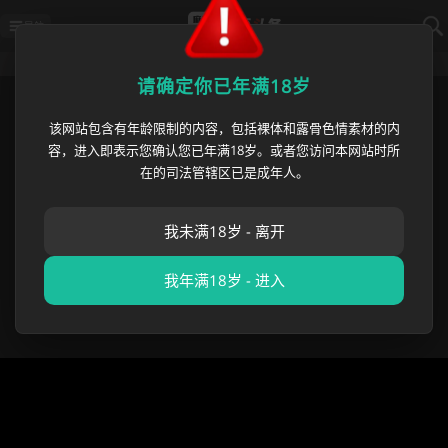
导航
请确定你已年满18岁
首页
›
明星事件
›
顶流明星阿Sa含泪控
该网站包含有年龄限制的内容，包括裸体和露骨色情素材的内
容，进入即表示您确认您已年满18岁。或者您访问本网站时所
顶流明星阿Sa含泪控诉 闪婚健身
在的司法管辖区已是成年人。
教练老公林俊贤结婚不到一月约炮
女网红 全网刷屏热议
我未满18岁 - 离开
吃瓜群众
•
2026 年 05 月 22 日
明星事件
,
全网热瓜
,
热点
我年满18岁 - 进入
资讯
,
AI合集