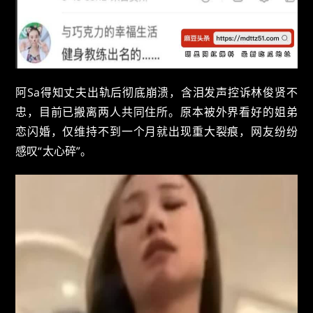
阿Sa得知丈夫出轨后彻底崩溃，含泪发声控诉林俊贤不
忠，目前已搬离两人共同住所。原本被外界看好的姐弟
恋闪婚，仅维持不到一个月就出现重大裂痕，网友纷纷
感叹“太心碎”。