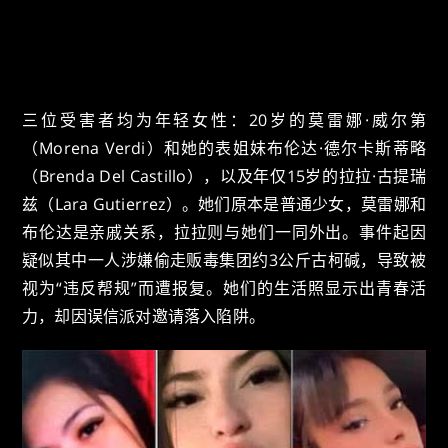
三位受害者均为年轻女性：20岁的莫雷娜·威尔第
（Morena Verdi）和她的表姐妹布伦达·德尔卡斯蒂略
（Brenda Del Castillo），以及年仅15岁的拉拉·古提瑞
兹（Lara Gutierrez）。她们原本是普通少女，莫雷娜和
布伦达是亲戚关系，拉拉则与她们一同外出。事件起因
疑似其中一人涉嫌偷走贩毒集团约3公斤古柯碱，导致被
视为“违反帮规”而遭报复。她们的生活照显示出青春活
力，却因误信派对邀请落入陷阱。